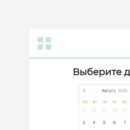
Выберите д
Август,
2026
ПН
ВТ
СР
ЧТ
ПТ
27
28
29
30
31
3
4
5
6
7