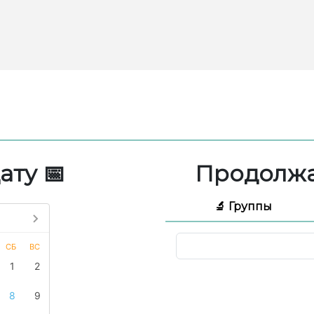
ату 📅
Продолжа
🔬 Группы
СБ
ВС
1
2
8
9